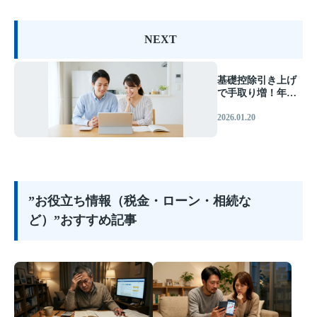
NEXT
基礎控除引き上げ
で手取り増！年収
の壁改正と住宅ロ
2026.01.20
ーンへの影響
”お役立ち情報（税金・ローン・相続な
ど）”おすすめ記事