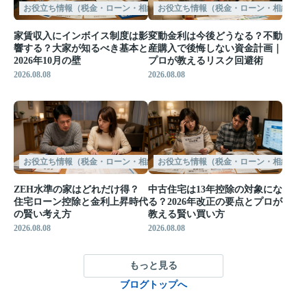
お役立ち情報（税金・ローン・相続など）
お役立ち情報（税金・ローン・相続など
家賃収入にインボイス制度は影
変動金利は今後どうなる？不動
響する？大家が知るべき基本と
産購入で後悔しない資金計画｜
2026年10月の壁
プロが教えるリスク回避術
2026.08.08
2026.08.08
お役立ち情報（税金・ローン・相続など）
お役立ち情報（税金・ローン・相続など
ZEH水準の家はどれだけ得？
中古住宅は13年控除の対象にな
住宅ローン控除と金利上昇時代
る？2026年改正の要点とプロが
の賢い考え方
教える賢い買い方
2026.08.08
2026.08.08
もっと見る
ブログトップへ