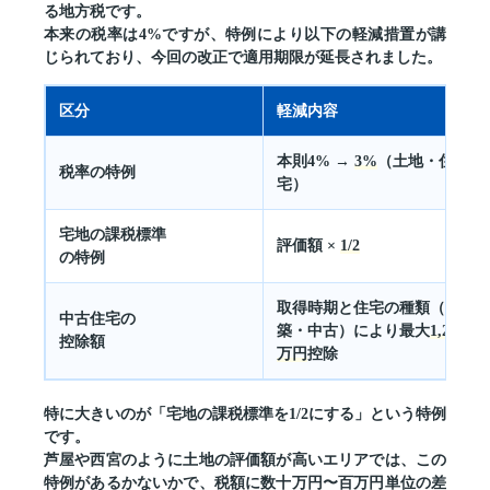
る地方税です。
本来の税率は4%ですが、特例により以下の軽減措置が講
じられており、今回の改正で適用期限が延長されました。
区分
軽減内容
本則4% →
3%
（土地・住
税率の特例
宅）
宅地の課税標準
評価額 ×
1/2
の特例
取得時期と住宅の種類（新
中古住宅の
築・中古）により最大
1,200
控除額
万円
控除
特に大きいのが
「宅地の課税標準を1/2にする」
という特例
です。
芦屋や西宮のように土地の評価額が高いエリアでは、この
特例があるかないかで、税額に数十万円〜百万円単位の差