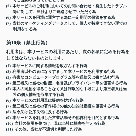
りご連絡をさせていただく為
(5) 本サービスのご利用においてのお問い合わせ・発生したトラブル
等に対して、当社よりご連絡させていただく為
(6) 本サービスを円滑に運営する為に一定期間の保管をする為
(7) 当社のマーケティングデータとして、個人が特定できない形での
利用をする為
第10条（禁止行為）
利用者は、本サービスの利用にあたり、次の各項に定める行為を
してはならないものとします。
(1) 本サービスに関する情報を改ざんする行為
(2) 利用者以外の者になりすまして本サービスを利用する行為
(3) 有害なコンピュータープログラム等を送信又は書き込む行為
(4) 第三者又は当社の財産、名誉及びプライバシー等を侵害する行為
(5) 本人の同意を得ることなく又は詐欺的な手段により第三者又は当
社の個人情報を収集する行為
(6) 本サービスの利用又は提供を妨げる行為
(7) 第三者又は当社の著作権その他の知的財産権を侵害する行為
(8) 法令又は公序良俗に反する行為
(9) 本サービスを利用した営業活動その他営利を目的とする行為
(10) 当社の信用を傷つけ、又は当社に損害を与える行為
(11) その他、当社が不適切と判断した行為