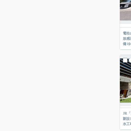
電柱のない
放感溢れる
備 
JR「舞子」
新設した開放的なお庭
水工