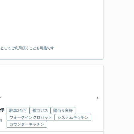
Kとしてご利用頂くことも可能です
丁
 停
駐車2台可
都市ガス
陽当り良好
ウォークインクロゼット
システムキッチン
4
カウンターキッチン