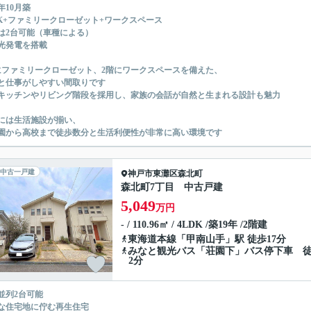
4年10月築
DK+ファミリークローゼット+ワークスペース
は2台可能（車種による）
光発電を搭載
にファミリークローゼット、2階にワークスペースを備えた、
と仕事がしやすい間取りです
キッチンやリビング階段を採用し、家族の会話が自然と生まれる設計も魅力
には生活施設が揃い、
園から高校まで徒歩数分と生活利便性が非常に高い環境です
中古一戸建
神戸市東灘区
森北町
森北町7丁目 中古戸建
5,049
万円
- / 110.96㎡ / 4LDK /築19年 /2階建
東海道本線
「
甲南山手
」駅 徒歩17分
みなと観光バス「荘園下」バス停下車 
2分
並列2台可能
な住宅地に佇む再生住宅