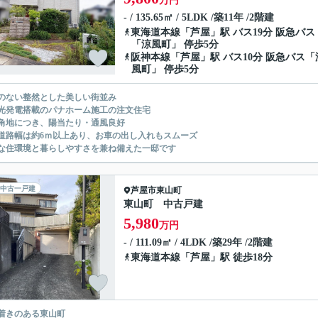
万円
- / 135.65㎡ / 5LDK /築11年 /2階建
東海道本線
「
芦屋
」駅 バス19分 阪急バス
「涼風町」 停歩5分
阪神本線
「
芦屋
」駅 バス10分 阪急バス「
風町」 停歩5分
のない整然とした美しい街並み
光発電搭載のパナホーム施工の注文住宅
角地につき、陽当たり・通風良好
道路幅は約6ｍ以上あり、お車の出し入れもスムーズ
な住環境と暮らしやすさを兼ね備えた一邸です
中古一戸建
芦屋市
東山町
東山町 中古戸建
5,980
万円
- / 111.09㎡ / 4LDK /築29年 /2階建
東海道本線
「
芦屋
」駅 徒歩18分
着きのある東山町