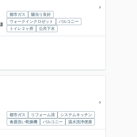
都市ガス
陽当り良好
ウォークインクロゼット
バルコニー
涼
トイレ２ヶ所
公共下水
都市ガス
リフォーム済
システムキッチン
食器洗い乾燥機
バルコニー
温水洗浄便座