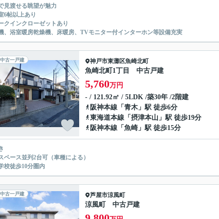
で見渡せる眺望が魅力
室6帖以上あり
ークインクローゼットあり
機、浴室暖房乾燥機、床暖房、TVモニター付インターホン等設備充実
中古一戸建
神戸市東灘区
魚崎北町
魚崎北町1丁目 中古戸建
5,760
万円
- / 121.92㎡ / 5LDK /築30年 /2階建
阪神本線
「
青木
」駅 徒歩6分
東海道本線
「
摂津本山
」駅 徒歩19分
阪神本線
「
魚崎
」駅 徒歩15分
き
スペース並列2台可（車種による）
学校徒歩10分圏内
中古一戸建
芦屋市
涼風町
涼風町 中古戸建
9,800