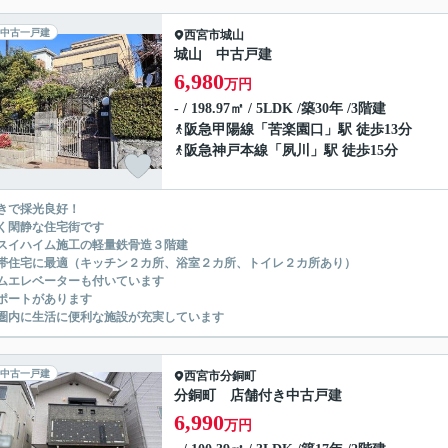
中古一戸建
西宮市
城山
城山 中古戸建
6,980
万円
- / 198.97㎡ / 5LDK /築30年 /3階建
阪急甲陽線
「
苦楽園口
」駅 徒歩13分
阪急神戸本線
「
夙川
」駅 徒歩15分
きで採光良好！
く閑静な住宅街です
スイハイム施工の軽量鉄骨造３階建
帯住宅に最適（キッチン２カ所、浴室２カ所、トイレ２カ所あり）
ムエレベーターも付いています
ポートがあります
圏内に生活に便利な施設が充実しています
中古一戸建
西宮市
分銅町
分銅町 店舗付き中古戸建
6,990
万円