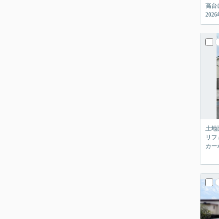
高台
20
土地
リフ
カー