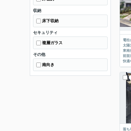
収納
床下収納
セキュリティ
電柱
複層ガラス
太陽
東南
その他
前面
快適
南向き
落ち