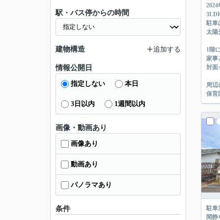
202
駅・バス停からの時間
3L
駐車
太陽
建物構造
追加する
1階
家事
情報公開日
対面
指定しない
本日
周辺
保育
3日以内
1週間以内
画像・動画あり
画像あり
動画あり
パノラマあり
条件
駐車
閑静