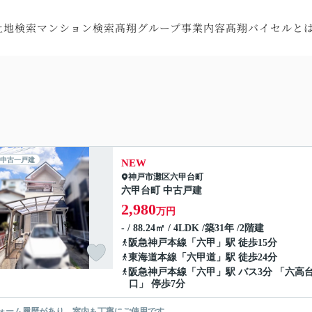
土地検索
マンション検索
髙翔グループ事業内容
髙翔バイセルと
探す
町村から探す
市区町村から探す
注文住宅
会社概要
す
線から探す
沿線から探す
RC住宅
スタッフ紹介
す
図から探す
地図から探す
トータルサポート
お客様の声
収益・不動産売買
リフォーム・
中古一戸建
NEW
リノベーション
神戸市灘区
六甲台町
六甲台町 中古戸建
特殊建造物
2,980
万円
- / 88.24㎡ / 4LDK /築31年 /2階建
阪急神戸本線
「
六甲
」駅 徒歩15分
東海道本線
「
六甲道
」駅 徒歩24分
阪急神戸本線
「
六甲
」駅 バス3分 「六高
口」 停歩7分
ォーム履歴があり、室内も丁寧にご使用です