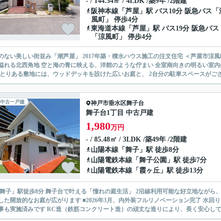
- / 144.54㎡ / 4LDK /築9年 /2階建
阪神本線
「
芦屋
」駅 バス10分 阪急バス「
風町」 停歩4分
東海道本線
「
芦屋
」駅 バス19分 阪急バス
「涼風町」 停歩4分
美しい街並み「潮芦屋」 2017年築・積水ハウス施工の注文住宅 ＜芦屋市涼風町＞ 長期優良住宅！ZEH基準！ 敷地約75坪（249平米超） 開
北西角地 空と海の青に映える、洋館のような佇まい 全室南向きの明るい室内は、 LDK約26.8帖に加え、在宅ワークに最適な「書斎」も完
ゆとりある敷地には、ウッドデッキを設けた広いお庭と、 2台分の駐車スペースがござい
中古一戸建
神戸市垂水区
舞子台
舞子台1丁目 中古戸建
1,980
万円
- / 85.48㎡ / 3LDK /築49年 /2階建
山陽本線
「
舞子
」駅 徒歩8分
山陽電鉄本線
「
舞子公園
」駅 徒歩7分
山陽電鉄本線
「
霞ヶ丘
」駅 徒歩13分
駅徒歩8分 舞子台で叶える「憧れの庭生活」 2沿線利用可能な好立地ながら、約217平米（約65.6坪）もの広大な敷地 芝生とウッドデッキを
が広がります ■2026年3月、内外装フルリノベーション完了 水回り（キッチン・バス・トイレ・洗面）を全て新調 外壁塗装や防
事も実施済みです RC造（鉄筋コンクリート造）の頑丈な造りにより、長く安心してお