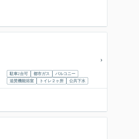
駐車2台可
都市ガス
バルコニー
追焚機能浴室
トイレ２ヶ所
公共下水