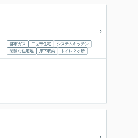
都市ガス
二世帯住宅
システムキッチン
閑静な住宅地
床下収納
トイレ２ヶ所