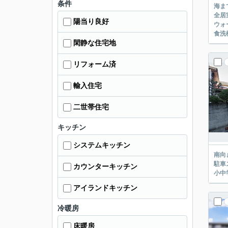
条件
海ま
全居
陽当り良好
ウォ
食洗
閑静な住宅地
リフォーム済
輸入住宅
二世帯住宅
キッチン
システムキッチン
南向
駐車
カウンターキッチン
小中
アイランドキッチン
冷暖房
床暖房