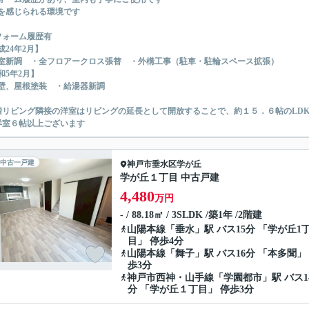
を感じられる環境です
フォーム履歴有
成24年2月】
室新調 ・全フロアークロス張替 ・外構工事（駐車・駐輪スペース拡張）
和5年2月】
壁、屋根塗装 ・給湯器新調
階リビング隣接の洋室はリビングの延長として開放することで、約１５．６帖のLD
洋室６帖以上ございます
中古一戸建
神戸市垂水区
学が丘
学が丘１丁目 中古戸建
4,480
万円
- / 88.18㎡ / 3SLDK /築1年 /2階建
山陽本線
「
垂水
」駅 バス15分 「学が丘1
目」 停歩4分
山陽本線
「
舞子
」駅 バス16分 「本多聞」
歩3分
神戸市西神・山手線
「
学園都市
」駅 バス1
分 「学が丘１丁目」 停歩3分