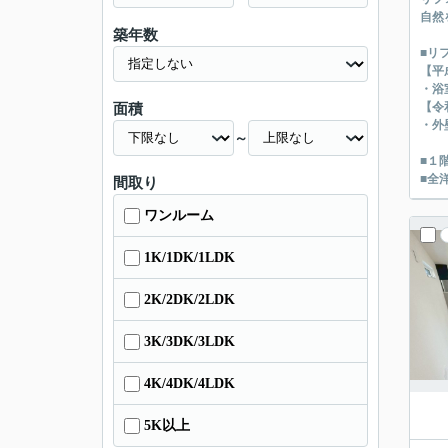
自然
築年数
■リ
【平
・浴
【令
面積
・外
～
■１
■全
間取り
ワンルーム
1K/1DK/1LDK
2K/2DK/2LDK
3K/3DK/3LDK
4K/4DK/4LDK
5K以上