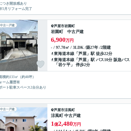
につき開放感あり
26年5月リフォーム完了
中古一戸建
芦屋市
岩園町
岩園町 中古戸建
6,900
万円
- / 97.70㎡ / 3LDK /築27年 /2階建
東海道本線
「
芦屋
」駅 徒歩22分
東海道本線
「
芦屋
」駅 バス10分 阪急バス
「岩ケ平」 停歩2分
面積約133㎡（約40坪）
ォーム履歴有
ポート駐車スペース2台分あり
中古一戸建
芦屋市
涼風町
涼風町 中古戸建
1
2,480
億
万円