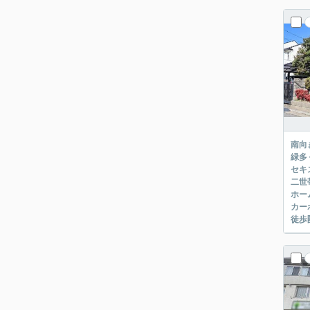
南向
緑多
セキ
二世
ホー
カー
徒歩