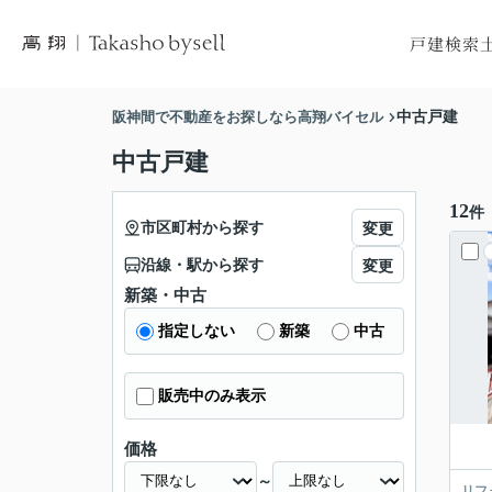
戸建検索
市区町村から
市区
阪神間で不動産をお探しなら高翔バイセル
中古戸建
沿線から探
沿
中古戸建
地図から探
地
12
件
市区町村から探す
変更
沿線・駅から探す
変更
新築・中古
指定しない
新築
中古
販売中のみ表示
価格
～
リフ