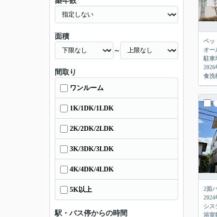
築年数
面積
ペッ
オー
～
駐車
20
間取り
食洗
ワンルーム
1K/1DK/1LDK
2K/2DK/2LDK
3K/3DK/3LDK
4K/4DK/4LDK
2面
5K以上
20
シス
駅・バス停からの時間
浴室