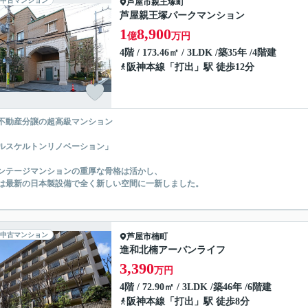
中古マンション
芦屋市
親王塚町
芦屋親王塚パークマンション
1
8,900
億
万円
4階 / 173.46㎡ / 3LDK /築35年 /4階建
阪神本線
「
打出
」駅 徒歩12分
不動産分譲の超高級マンション
ルスケルトンリノベーション」
ンテージマンションの重厚な骨格は活かし、
は最新の日本製設備で全く新しい空間に一新しました。
中古マンション
芦屋市
楠町
進和北楠アーバンライフ
3,390
万円
4階 / 72.90㎡ / 3LDK /築46年 /6階建
阪神本線
「
打出
」駅 徒歩8分