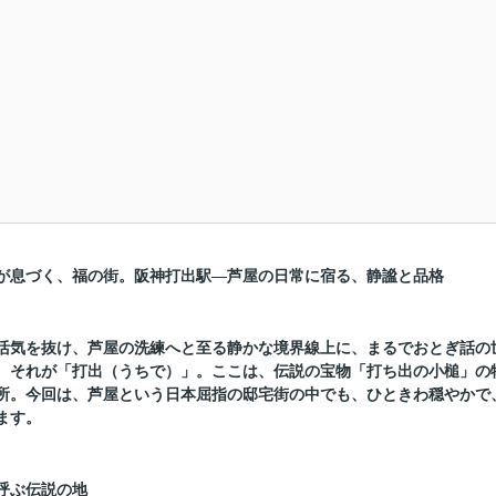
が息づく、福の街。阪神打出駅—芦屋の日常に宿る、静謐と品格
活気を抜け、芦屋の洗練へと至る静かな境界線上に、まるでおとぎ話の
。それが「打出（うちで）」。ここは、伝説の宝物「打ち出の小槌」の
所。今回は、芦屋という日本屈指の邸宅街の中でも、ひときわ穏やかで
ます。
呼ぶ伝説の地