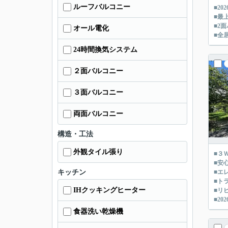
ルーフバルコニー
■2
■最
■2
オール電化
■全
24時間換気システム
２面バルコニー
３面バルコニー
両面バルコニー
構造・工法
外観タイル張り
■３
■安
キッチン
■エ
■ト
IHクッキングヒーター
■リ
■2
食器洗い乾燥機