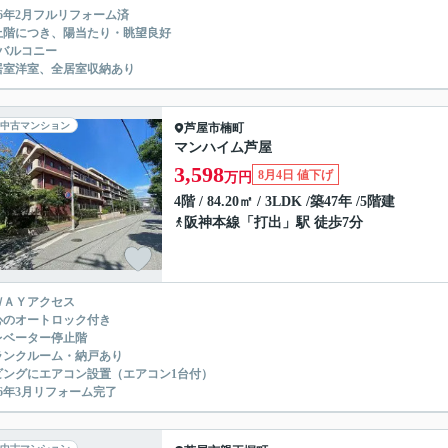
026年2月フルリフォーム済
上階につき、陽当たり・眺望良好
面バルコニー
居室洋室、全居室収納あり
中古マンション
芦屋市
楠町
マンハイム芦屋
3,598
8月4日 値下げ
万円
4階 / 84.20㎡ / 3LDK /築47年 /5階建
阪神本線
「
打出
」駅 徒歩7分
ＷＡＹアクセス
心のオートロック付き
レベーター停止階
ランクルーム・納戸あり
ビングにエアコン設置（エアコン1台付）
026年3月リフォーム完了