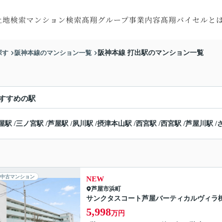
土地検索
マンション検索
髙翔グループ事業内容
髙翔バイセルと
探す
町村から探す
市区町村から探す
注文住宅
会社概要
探す
阪神本線のマンション一覧
阪神本線 打出駅のマンション一覧
す
線から探す
沿線から探す
RC住宅
スタッフ紹介
す
図から探す
地図から探す
トータルサポート
お客様の声
収益・不動産売買
すすめの駅
リフォーム・
屋駅
/
三ノ宮駅
/
芦屋駅
/
夙川駅
/
摂津本山駅
/
西宮駅
/
西宮駅
/
芦屋川駅
/
リノベーション
特殊建造物
中古マンション
NEW
芦屋市
浜町
サンクタスコート芦屋バーティカルヴィラ
5,998
万円