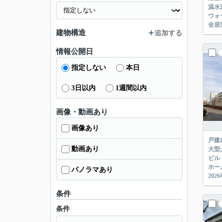
温水
ウォ
全居
建物構造
追加する
情報公開日
指定しない
本日
3日以内
1週間以内
画像・動画あり
画像あり
戸建
動画あり
大型
ビル
ホー
パノラマあり
20
条件
条件