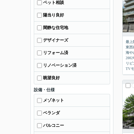
ペット相談
陽当り良好
閑静な住宅地
デザイナーズ
最上
東西
リフォーム済
海や
20
リビ
リノベーション済
TV
眺望良好
設備・仕様
メゾネット
ベランダ
バルコニー