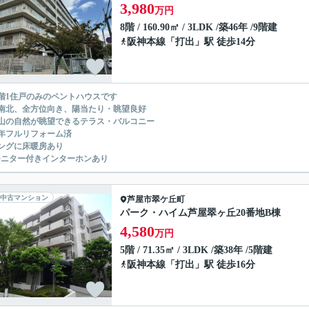
3,980
万円
8階 / 160.90㎡ / 3LDK /築46年 /9階建
阪神本線
「
打出
」駅 徒歩14分
階1住戸のみのペントハウスです
南北、全方位向き、陽当たり・眺望良好
山の自然が眺望できるテラス・バルコニー
02年フルリフォーム済
ングに床暖房あり
モニター付きインターホンあり
中古マンション
芦屋市
翠ケ丘町
パーク・ハイム芦屋翠ヶ丘20番地B棟
4,580
万円
5階 / 71.35㎡ / 3LDK /築38年 /5階建
阪神本線
「
打出
」駅 徒歩16分