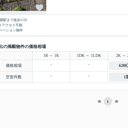
芦屋駅まで徒歩12分
AYアクセス可能
ベーション物件
出の掲載物件の価格相場
1R ～ 1K
1DK ～ 1LDK
2K ～ 
-
-
価格相場
628
-
-
空室件数
1
1