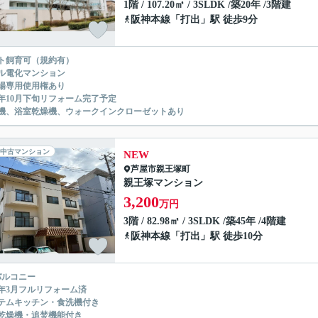
1階 / 107.20㎡ / 3SLDK /築20年 /3階建
阪神本線
「
打出
」駅 徒歩9分
ト飼育可（規約有）
ル電化マンション
場専用使用権あり
26年10月下旬リフォーム完了予定
機、浴室乾燥機、ウォークインクローゼットあり
中古マンション
NEW
芦屋市
親王塚町
親王塚マンション
3,200
万円
3階 / 82.98㎡ / 3SLDK /築45年 /4階建
阪神本線
「
打出
」駅 徒歩10分
バルコニー
24年3月フルリフォーム済
テムキッチン・食洗機付き
乾燥機・追焚機能付き