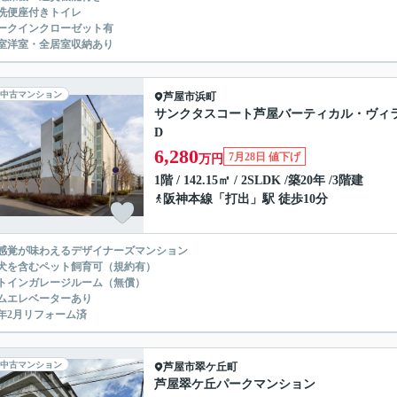
洗便座付きトイレ
ークインクローゼット有
室洋室・全居室収納あり
中古マンション
芦屋市
浜町
サンクタスコート芦屋バーティカル・ヴィ
D
6,280
7月28日 値下げ
万円
1階 / 142.15㎡ / 2SLDK /築20年 /3階建
阪神本線
「
打出
」駅 徒歩10分
感覚が味わえるデザイナーズマンション
犬を含むペット飼育可（規約有）
トインガレージルーム（無償）
ムエレベーターあり
26年2月リフォーム済
中古マンション
芦屋市
翠ケ丘町
芦屋翠ケ丘パークマンション