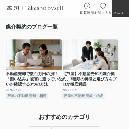
閲覧履歴
お気に入り
メニュー
媒介契約のブログ一覧
不動産売却で数百万円の損!?
【芦屋】不動産売却の媒介契
「囲い込み」被害に遭っていな
約、3種類の特徴と選び方をプ
いか確認する3つの方法
ロが徹底解説
2026.07.20
2025.10.21
芦屋の不動産 売却・相続
芦屋の不動産 売却・相続
おすすめのカテゴリ