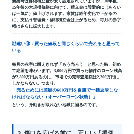
新築時は修繕積立金が安く設定されていますが、10年後、
15年後の大規模修繕に向けて、積立金は段階的に（あるい
は一気に）値上げされます。家賃は経年劣化で下がるの
に、支払う管理費・修繕積立金は上がるため、毎月の赤字
幅はさらに拡大します。
勘違い③：買った値段と同じくらいで売れると思って
いる
毎月の赤字に耐えきれず「もう売ろう」と思った時、初め
て絶望を味わいます。3,000万円で買った物件のローン残高
が2,800万円あるのに、市場での売却査定額は2,200万円に
しかならない。つまり、
「売るためには差額の600万円を自腹で一括返済しな
ければならない（オーバーローン状態）」
という、身動きが取れない地獄に陥るのです。
3. 傷口を広げる前に。正しい「損切