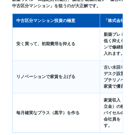
中古区分マンション」
を狙うのが大正解です。
中古区分マンション投資の極意
「株式会社 高
新築プレミアム
低く抑えられま
安く買って、初期費用を抑える
ンで修繕爆弾を
入れます。
古い水回りの交
デスク設置など
リノベーションで家賃を上げる
プチリノベを適
家賃で優良入居
家賃収入 ＞ 
立金）の構造を
毎月確実なプラス（黒字）を作る
バイセルのワン
会社員を「あっ
す。