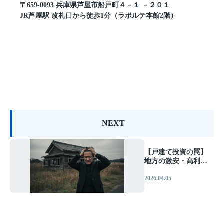
〒659-0093 兵庫県芦屋市船戸町４－１ －２０１
JR芦屋駅 改札口から徒歩1分（ラポルテ本館2階）
NEXT
【戸建て投資の罠】
地方の激安・高利回
り物件の末路と、失
2026.04.05
敗しないエリア選定
術