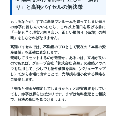
り」と高翔バイセルの解決策
もしあなたが、すでに新築ワンルームを買ってしまい毎月
の赤字に苦しんでいるなら、これ以上傷口を広げる前に
「一刻も早く現実と向き合い、正しい損切り（売却）の判
断」
をしなければなりません。
高翔バイセルでは、不動産のプロとして現在の「本当の資
産価値」を正確に査定します。
売却してリセットするのが最善か。あるいは、立地が良い
のであれば、グループ会社「株式会社 高翔」の建築ノウハ
ウを活用して、少しでも物件価値を高め（バリューアップ
し）てから市場に出すことで、売却損を極小化する戦略を
ご提案します。
「売ると借金が確定してしまうから」と現実逃避をしてい
ても、赤字は膨らむばかりです。まずは無料査定とご相談
で、解決の糸口を見つけましょう。