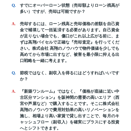
すでにオーバーローン状態（売却額よりローン残高が
多い）ですが、売却は可能ですか？
売却するには、ローン残高と売却価格の差額を自己資
金で補填して一括返済する必要があります。自己資金
が足りない場合でも、傷口がこれ以上広がる前に、ま
ずは高翔バイセルで正確な『売却査定』を行ってくだ
さい。株式会社 高翔のノウハウで物件価値を少しでも
高めてから市場に出すなど、被害を最小限に抑える出
口戦略を一緒に考えます。
節税ではなく、副収入を得るにはどうすればいいです
か？
『新築ワンルーム』ではなく、『価格が底値に近い中
古区分マンション』を阪神間の需要の高いエリア（西
宮や芦屋など）で購入することです。そこに株式会社
高翔のノウハウで費用対効果の高いリノベーションを
施し、相場より高い家賃で貸し出すことで、毎月のキ
ャッシュフロー（副収入）を確実にプラスにする投資
へとシフトできます。