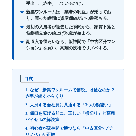
手出し（赤字）しているだけ。
新築ワンルームは「業者の利益」が乗ってお
り、買った瞬間に資産価値が2〜3割落ちる。
最初の入居者が退去した瞬間から、家賃下落と
修繕積立金の値上げ地獄が始まる。
副収入を得たいなら、阪神間で「中古区分マン
ション」を買い、高翔の技術でリノベする。
目次
1. なぜ「新築ワンルームで節税」は嘘なのか？
赤字が続くからくり
2. 大損する会社員に共通する「3つの勘違い」
3. 傷口を広げる前に。正しい「損切り」と高翔
バイセルの解決策
4. 初心者が阪神間で勝つなら「中古区分×プチ
リノベ」が正解