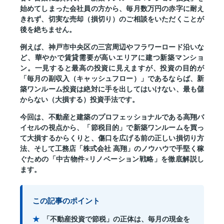
始めてしまった会社員の方から、毎月数万円の赤字に耐え
きれず、切実な売却（損切り）のご相談をいただくことが
後を絶ちません。
例えば、神戸市中央区の三宮周辺やフラワーロード沿いな
ど、華やかで賃貸需要が高いエリアに建つ新築マンショ
ン。一見すると最高の投資に見えますが、投資の目的が
「毎月の副収入（キャッシュフロー）」であるならば、
新
築ワンルーム投資は絶対に手を出してはいけない、最も儲
からない（大損する）投資手法
です。
今回は、不動産と建築のプロフェッショナルである高翔バ
イセルの視点から、「節税目的」で新築ワンルームを買っ
て大損するからくりと、傷口を広げる前の正しい損切り方
法、そして工務店「株式会社 高翔」のノウハウで手堅く稼
ぐための「中古物件×リノベーション戦略」を徹底解説し
ます。
この記事のポイント
「不動産投資で節税」の正体は、毎月の現金を