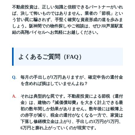
不動産投資は、正しい知識と信頼できるパートナーがいれ
ば、決して怖いものではありません。業者の「節税」とい
う甘い罠に騙されず、手堅く確実な資産形成の道を歩みま
しょう。阪神間での物件探しやご相談は、ぜひJR芦屋駅直
結の高翔バイセルへお気軽にお越しください。
よくあるご質問（FAQ）
毎月の手出しが3万円ありますが、確定申告の還付金
を含めれば損はしていませんよね？
それは典型的な罠です。不動産投資による節税（還付
金）は、建物の『減価償却費』を大きく計上できる最
初の数年間しか効果がありません。数年後には帳簿上
の赤字が減り、税金の還付がなくなる一方で、家賃は
下落し修繕積立金は上がり、手出しの3万円が5万円、
6万円と膨れ上がっていくのが現実です。