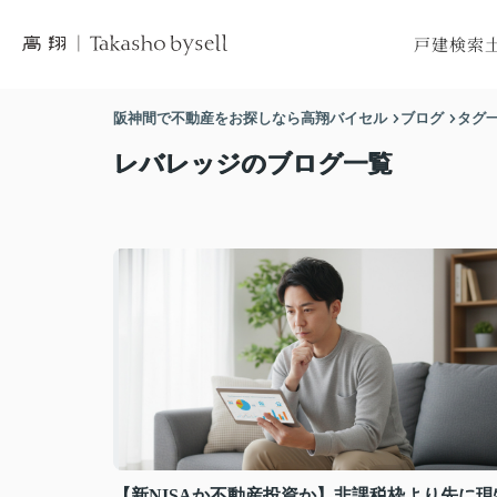
戸建検索
市区町村から
市区
阪神間で不動産をお探しなら高翔バイセル
ブログ
タグ
沿線から探
沿
レバレッジのブログ一覧
地図から探
地
【新NISAか不動産投資か】非課税枠より先に現