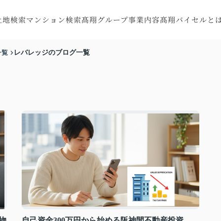
土地検索
マンション検索
髙翔グループ事業内容
髙翔バイセルと
探す
町村から探す
市区町村から探す
注文住宅
会社概要
一覧
レバレッジのブログ一覧
す
線から探す
沿線から探す
RC住宅
スタッフ紹介
す
図から探す
地図から探す
トータルサポート
お客様の声
収益・不動産売買
リフォーム・
リノベーション
特殊建造物
物
自己資金300万円から始める阪神間不動産投資。