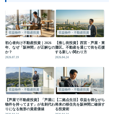
収益物件・不動産投資
収益物件・不動産投資
初心者向け不動産投資｜2026
【推し街投資】西宮・芦屋・東
年、なぜ「阪神間」が正解なの
灘区。不動産を通じて街を応援
か？
する新しい関わり方
2026.07.19
2026.04.24
収益物件・不動産投資
収益物件・不動産投資
【芦屋で不動産投資】「芦屋に
【二拠点生活】収益を得ながら
物件を持ってます」が名刺代わ
将来の移住先を阪神間に確保す
りになる無形の資産価値
る投資術