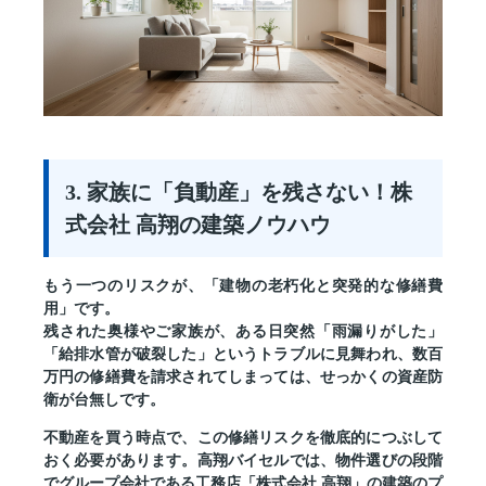
3. 家族に「負動産」を残さない！株
式会社 高翔の建築ノウハウ
もう一つのリスクが、「建物の老朽化と突発的な修繕費
用」です。
残された奥様やご家族が、ある日突然「雨漏りがした」
「給排水管が破裂した」というトラブルに見舞われ、数百
万円の修繕費を請求されてしまっては、せっかくの資産防
衛が台無しです。
不動産を買う時点で、この修繕リスクを徹底的につぶして
おく必要があります。高翔バイセルでは、物件選びの段階
でグループ会社である工務店
「株式会社 高翔」
の建築のプ