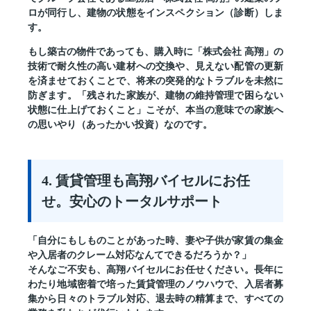
ロが同行し、建物の状態をインスペクション（診断）しま
す。
もし築古の物件であっても、購入時に「株式会社 高翔」の
技術で耐久性の高い建材への交換や、見えない配管の更新
を済ませておくことで、将来の突発的なトラブルを未然に
防ぎます。
「残された家族が、建物の維持管理で困らない
状態に仕上げておくこと」
こそが、本当の意味での家族へ
の思いやり（あったかい投資）なのです。
4. 賃貸管理も高翔バイセルにお任
せ。安心のトータルサポート
「自分にもしものことがあった時、妻や子供が家賃の集金
や入居者のクレーム対応なんてできるだろうか？」
そんなご不安も、高翔バイセルにお任せください。長年に
わたり地域密着で培った賃貸管理のノウハウで、入居者募
集から日々のトラブル対応、退去時の精算まで、すべての