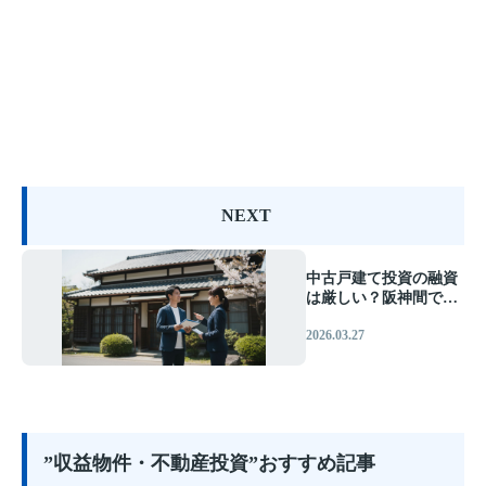
NEXT
中古戸建て投資の融資
は厳しい？阪神間で銀
行評価が出やすい物件
2026.03.27
を見極めるプロの視点
”収益物件・不動産投資”おすすめ記事