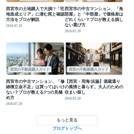
西宮市の土地購入で大損!?「宅
西宮市の中古マンション、「角
地造成エリア」に潜む罠と確認
部屋」と「中部屋」で価格差は
方法をプロが解説
どれくらい？プロが教える損し
ない選び方
2026.07.20
2026.07.20
西宮の不動産購入ガイド
西宮の不動産購入ガイド
西宮市の中古マンション、「修
【西宮・用海/浜脇】酒蔵通り
繕積立金不足」は買ってはいけ
の風情と暮らす。大人のための
ない？プロが教える3つの見極
住まい探し
め方
2026.03.20
2026.07.20
もっと見る
ブログトップへ