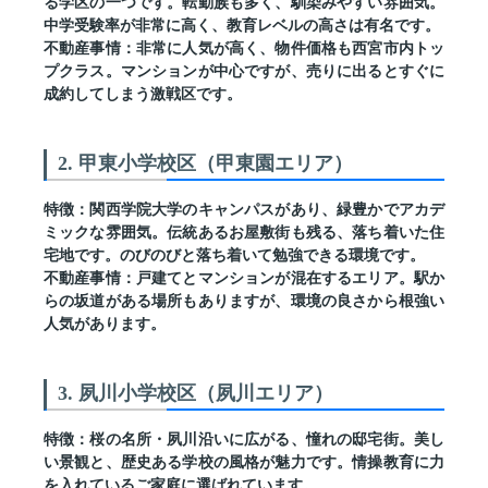
る学区の一つです。転勤族も多く、馴染みやすい雰囲気。
中学受験率が非常に高く、教育レベルの高さは有名です。
不動産事情：
非常に人気が高く、物件価格も西宮市内トッ
プクラス。マンションが中心ですが、売りに出るとすぐに
成約してしまう激戦区です。
2. 甲東小学校区（甲東園エリア）
特徴：
関西学院大学のキャンパスがあり、緑豊かでアカデ
ミックな雰囲気。伝統あるお屋敷街も残る、落ち着いた住
宅地です。のびのびと落ち着いて勉強できる環境です。
不動産事情：
戸建てとマンションが混在するエリア。駅か
らの坂道がある場所もありますが、環境の良さから根強い
人気があります。
3. 夙川小学校区（夙川エリア）
特徴：
桜の名所・夙川沿いに広がる、憧れの邸宅街。美し
い景観と、歴史ある学校の風格が魅力です。情操教育に力
を入れているご家庭に選ばれています。