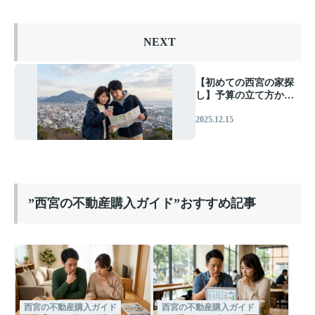
NEXT
【初めての西宮の家探
し】予算の立て方から
物件選びまで、失敗し
2025.12.15
ないための5つのステッ
プ
”西宮の不動産購入ガイド”おすすめ記事
西宮の不動産購入ガイド
西宮の不動産購入ガイド