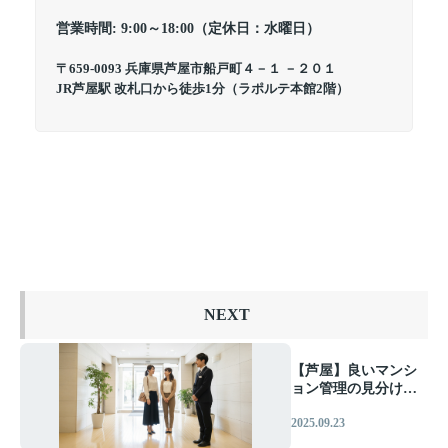
営業時間: 9:00～18:00（定休日：水曜日）
〒659-0093 兵庫県芦屋市船戸町４－１ －２０１
JR芦屋駅 改札口から徒歩1分（ラポルテ本館2階）
NEXT
【芦屋】良いマンシ
ョン管理の見分け方
｜資産価値を守る重
2025.09.23
要チェックポイント