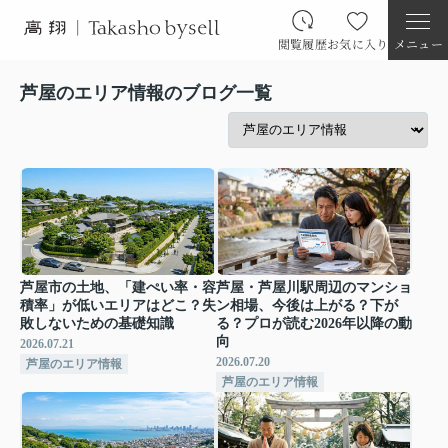
閲覧履歴
お気に入り
メニュー
芦屋のエリア情報のブログ一覧
芦屋市の土地、「建ぺい率・容
芦屋・芦屋川駅周辺のマンショ
積率」が低いエリアはどこ？失
ン相場、今後は上がる？下が
敗しないための基礎知識
る？プロが読む2026年以降の動
向
2026.07.21
2026.07.20
芦屋のエリア情報
芦屋のエリア情報