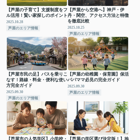
【芦屋の子育て】支援制度をフ
【芦屋から空港へ】神戸・伊
ル活用！賢い家探しのポイント
丹・関空、アクセス方法と特徴
を徹底比較
2025.10.28
2025.10.25
芦屋のエリア情報
芦屋のエリア情報
【芦屋市民の足】バスを乗りこ
【芦屋の幼稚園・保育園】保活
なす！路線・料金・便利な使い
パパママ必見の完全ガイド
方完全ガイド
2025.09.30
2025.09.30
芦屋のエリア情報
芦屋のエリア情報
【芦屋市の人気学区】小学校・
【芦屋の学区選び決定版！】地