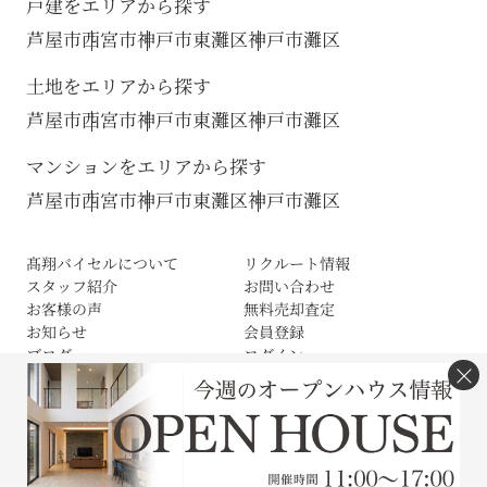
戸建をエリアから探す
芦屋市
西宮市
神戸市東灘区
神戸市灘区
土地をエリアから探す
芦屋市
西宮市
神戸市東灘区
神戸市灘区
マンションをエリアから探す
芦屋市
西宮市
神戸市東灘区
神戸市灘区
髙翔バイセルについて
リクルート情報
スタッフ紹介
お問い合わせ
お客様の声
無料売却査定
お知らせ
会員登録
ブログ
ログイン
×
サイトマップ
利用規約
プライバシーポリシー
Cookieの取扱いについて
(c) 株式会社高翔バイセル All Rights Reserved.