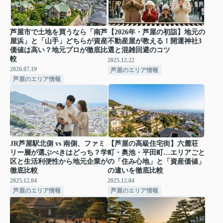
芦屋市で土地を買うなら「南芦
【2026年・芦屋の初詣】地元の
屋浜」と「山手」どちらが資産
不動産屋が教える！開運神社3
価値は高い？地元プロが徹底比
選と混雑回避のコツ
較
2025.12.22
2026.07.19
芦屋のエリア情報
芦屋のエリア情報
JR芦屋駅北側 vs 南側、ファミ
【芦屋の高級住宅街】六麓荘
リー層が選ぶべきはどっち？学
町・奥池・平田町…エリアごと
区と生活利便性から地元企業が
の「住み心地」と「資産価値」
徹底比較
の違いを徹底比較
2025.12.04
2025.12.04
芦屋のエリア情報
芦屋のエリア情報