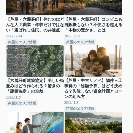
【芦屋・六麓荘町】住むのはど
【芦屋・六麓荘町】コンビニも
んな人？職業・年収だけではな
自販機もない？不便さを超える
い「選ばれし住民」の共通点
「本物の豊かさ」とは
2025.12.04
2025.12.02
芦屋のエリア情報
芦屋のエリア情報
【六麓荘町建築協定】美しい街
【芦屋・中古リノベ】物件＋工
並みはどう作られる？驚きの
事費の「総額予算」はどう決め
「建築協定」の全貌
る？失敗しない資金計画とロー
ンの組み方
2025.11.24
2025.11.21
芦屋のエリア情報
芦屋のエリア情報