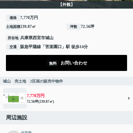
【外観】
7,770万円
価格
239.87㎡
72.56坪
土地面積
坪数
兵庫県
西宮市
城山
所在地
阪急甲陽線
「
苦楽園口
」駅 徒歩14分
交通
お問い合わせ
無料
城山 売土地 2区画の販売中物件
7,770万円
72.56坪(239.87㎡)
周辺施設