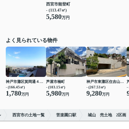
西宮市能登町
- (113.47㎡)
5,580
万円
よく見られている物件
神戸市灘区箕岡通４丁目
芦屋市楠町
神戸市東灘区住吉山手４丁目
- (166.45㎡)
- (103.15㎡)
- (267.53㎡)
-
1,780
5,980
9,280
万円
万円
万円
ル
西宮市の土地一覧
苦楽園口駅
城山 売土地 2区画