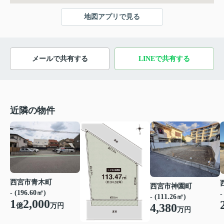
地図アプリで見る
メールで共有する
LINEで共有する
近隣の物件
西宮市青木町
西宮市神園町
- (196.60㎡)
-
- (111.26㎡)
1
2,000
4,380
億
万円
万円