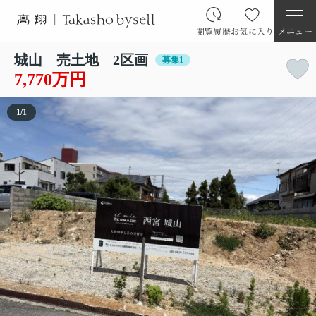
閲覧履歴
お気に入り
メニュー
城山 売土地 2区画
募集1
7,770万円
1
/
1