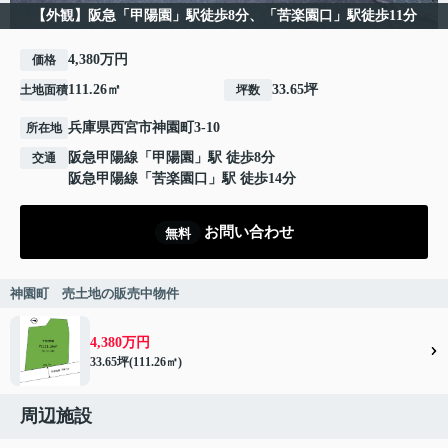
【外観】阪急「甲陽園」駅徒歩8分、「苦楽園口」駅徒歩11分
4,380万円
価格
111.26㎡
33.65坪
土地面積
坪数
兵庫県
西宮市
神園町
3-10
所在地
阪急甲陽線
「
甲陽園
」駅 徒歩8分
交通
阪急甲陽線
「
苦楽園口
」駅 徒歩14分
お問い合わせ
無料
神園町 売土地の販売中物件
4,380万円
33.65坪(111.26㎡)
周辺施設