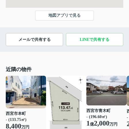
地図アプリで見る
メールで共有する
LINEで共有する
近隣の物件
西宮市青木町
西宮市本町
- (196.60㎡)
-
- (133.75㎡)
1
2,000
億
万円
8,400
万円