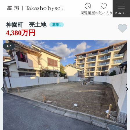
閲覧履歴
お気に入り
メニュー
神園町 売土地
募集1
4,380万円
1
/
2