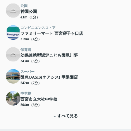
公園
神園公園
43ｍ（1分）
コンビニエンスストア
ファミリーマート 西宮獅子ヶ口店
319ｍ（4分）
保育園
幼保連携型認定こども園夙川夢
343ｍ（5分）
スーパー
阪急OASIS(オアシス) 甲陽園店
542ｍ（7分）
中学校
西宮市立大社中学校
564ｍ（8分）
すべて見る