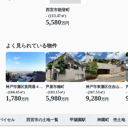
西宮市能登町
- (113.47㎡)
5,580
万円
よく見られている物件
神戸市灘区箕岡通４丁目
芦屋市楠町
神戸市東灘区住吉山手４丁目
- (166.45㎡)
- (103.15㎡)
- (267.53㎡)
-
1,780
5,980
9,280
万円
万円
万円
バイセル
西宮市の土地一覧
甲陽園駅
神園町 売土地