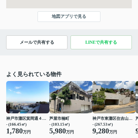
地図アプリで見る
メールで共有する
LINEで共有する
よく見られている物件
神戸市灘区箕岡通４丁目
芦屋市楠町
神戸市東灘区住吉山手４丁目
- (166.45㎡)
- (103.15㎡)
- (267.53㎡)
-
1,780
5,980
9,280
万円
万円
万円