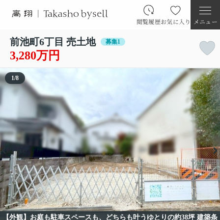
閲覧履歴
お気に入り
メニュー
前池町6丁目 売土地
募集1
3,280万円
1
/
8
【外観】お庭も駐車スペースも、どちらも叶うゆとりの約38坪 建築条