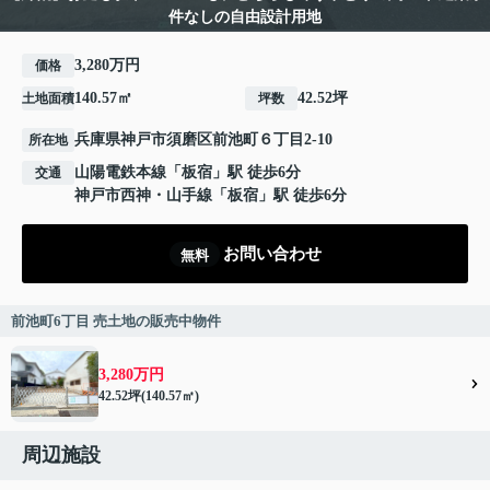
件なしの自由設計用地
3,280万円
価格
140.57㎡
42.52坪
土地面積
坪数
兵庫県
神戸市須磨区
前池町
６丁目2-10
所在地
山陽電鉄本線
「
板宿
」駅 徒歩6分
交通
神戸市西神・山手線
「
板宿
」駅 徒歩6分
お問い合わせ
無料
前池町6丁目 売土地の販売中物件
3,280万円
42.52坪(140.57㎡)
周辺施設