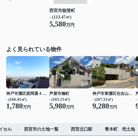
西宮市能登町
- (113.47㎡)
5,580
万円
よく見られている物件
神戸市灘区箕岡通４丁目
芦屋市楠町
神戸市東灘区住吉山手４丁目
- (166.45㎡)
- (103.15㎡)
- (267.53㎡)
-
1,780
5,980
9,280
万円
万円
万円
イセル
西宮市の土地一覧
西宮北口駅
青木町 売土地