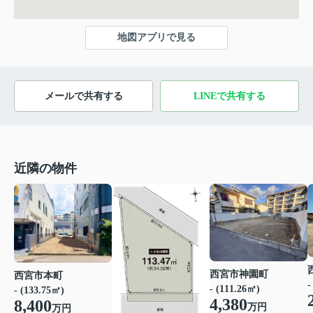
地図アプリで見る
メールで共有する
LINEで共有する
近隣の物件
西宮市神園町
西宮市本町
-
- (111.26㎡)
- (133.75㎡)
4,380
8,400
万円
万円