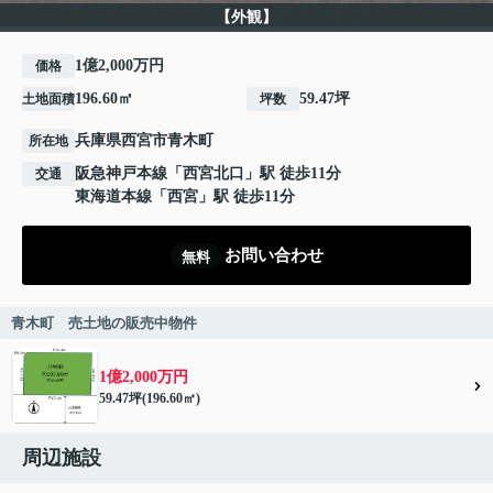
【外観】
1億2,000万円
価格
196.60㎡
59.47坪
土地面積
坪数
兵庫県
西宮市
青木町
所在地
阪急神戸本線
「
西宮北口
」駅 徒歩11分
交通
東海道本線
「
西宮
」駅 徒歩11分
お問い合わせ
無料
青木町 売土地の販売中物件
1億2,000万円
59.47坪(196.60㎡)
周辺施設