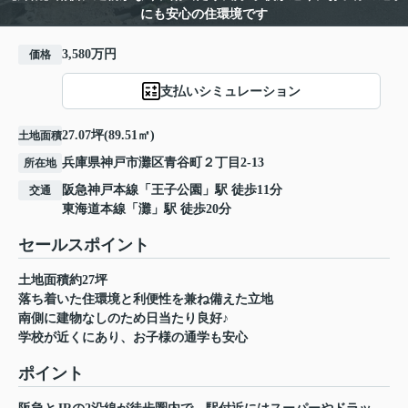
にも安心の住環境です
3,580万円
価格
支払いシミュレーション
27.07坪(89.51㎡)
土地面積
兵庫県
神戸市灘区
青谷町
２丁目2-13
所在地
阪急神戸本線
「
王子公園
」駅 徒歩11分
交通
東海道本線
「
灘
」駅 徒歩20分
セールスポイント
土地面積約27坪
落ち着いた住環境と利便性を兼ね備えた立地
南側に建物なしのため日当たり良好♪
学校が近くにあり、お子様の通学も安心
ポイント