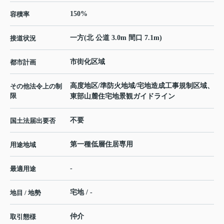
150%
容積率
一方(北 公道 3.0m 間口 7.1m)
接道状況
市街化区域
都市計画
高度地区/準防火地域/宅地造成工事規制区域、
その他法令上の制
限
東部山麓住宅地景観ガイドライン
不要
国土法届出要否
第一種低層住居専用
用途地域
-
最適用途
宅地 / -
地目 / 地勢
仲介
取引態様