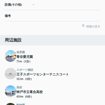
-
設備(その他)
備考
情報の見方
周辺施設
保育園
青谷愛児園
75ｍ（1分）
スポーツ施設
王子スポーツセンターテニスコート
312ｍ（4分）
高校
神戸市立葺合高校
424ｍ（6分）
動物園