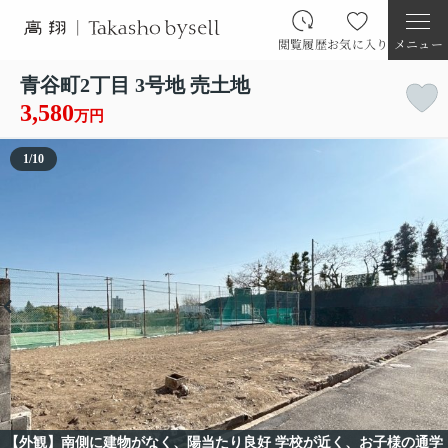
閲覧履歴
お気に入り
メニュー
青谷町2丁目 3号地 売土地
3,580
万円
1
/
10
【外観】南側に建物がなく、陽当たり良好 学校が近く、お子様の通学