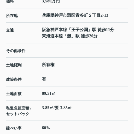
3,580万円
価格
兵庫県
神戸市灘区
青谷町
２丁目2-13
所在地
阪急神戸本線
「
王子公園
」駅 徒歩11分
交通
東海道本線
「
灘
」駅 徒歩20分
その他条件
所有権
土地権利
有
建築条件
89.51㎡
土地面積
3.85㎡/要 3.85㎡
私道負担面積 /
セットバック
60%
建ぺい率