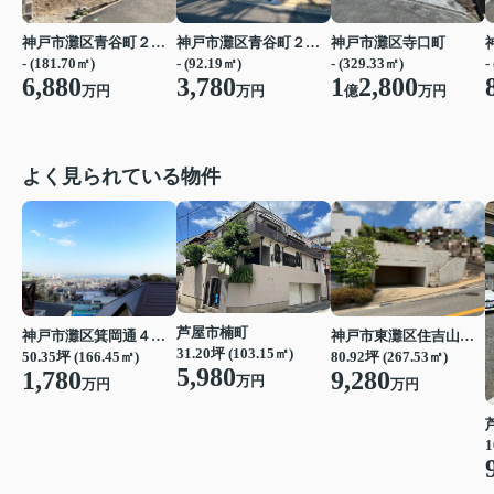
神戸市灘区青谷町２丁目
神戸市灘区青谷町２丁目
神戸市灘区寺口町
- (181.70㎡)
- (92.19㎡)
- (329.33㎡)
-
6,880
3,780
1
2,800
万円
万円
億
万円
よく見られている物件
芦屋市楠町
神戸市東灘区住吉山手４丁目
神戸市灘区箕岡通４丁目
31.20坪 (103.15㎡)
80.92坪 (267.53㎡)
50.35坪 (166.45㎡)
5,980
9,280
1,780
万円
万円
万円
1