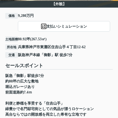
【外観】
9,280万円
価格
支払いシミュレーション
80.92坪(267.53㎡)
土地面積
兵庫県
神戸市東灘区
住吉山手
４丁目12-62
所在地
阪急神戸本線
「
御影
」駅 徒歩7分
交通
セールスポイント
阪急「御影」駅徒歩7分
約80坪の広大な敷地
堀込ガレージあり
前面道路約7.4ｍ
利便と静穏を享受する「住吉山手」
緑豊かで名門邸宅街としての気品が漂うロケーション
高台ならではの開放感を両立した希有な立地です