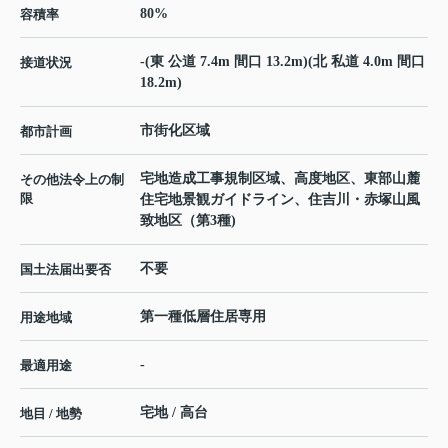
80%
容積率
-(東 公道 7.4m 間口 13.2m)(北 私道 4.0m 間口
接道状況
18.2m)
市街化区域
都市計画
宅地造成工事規制区域、高度地区、東部山麓
その他法令上の制
限
住宅地景観ガイドライン、住吉川・赤塚山風
致地区（第3種)
不要
国土法届出要否
第一種低層住居専用
用途地域
-
最適用途
宅地 / 高台
地目 / 地勢