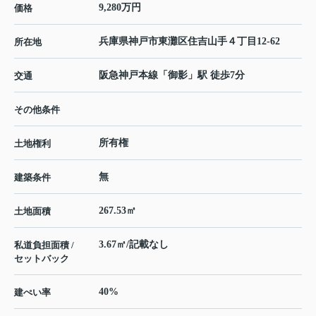
9,280万円
価格
兵庫県
神戸市東灘区
住吉山手
４丁目12-62
所在地
阪急神戸本線
「
御影
」駅 徒歩7分
交通
その他条件
所有権
土地権利
無
建築条件
267.53㎡
土地面積
3.67㎡/記載なし
私道負担面積 /
セットバック
40%
建ぺい率