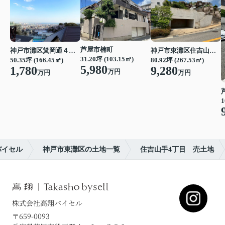
芦屋市楠町
神戸市東灘区住吉山手４丁目
神戸市灘区箕岡通４丁目
31.20坪 (103.15㎡)
80.92坪 (267.53㎡)
50.35坪 (166.45㎡)
5,980
9,280
1,780
万円
万円
万円
1
バイセル
神戸市東灘区の土地一覧
住吉山手4丁目 売土地
株式会社高翔バイセル
〒659-0093