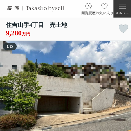
閲覧履歴
お気に入り
メニュー
住吉山手4丁目 売土地
9,280
万円
1
/
15