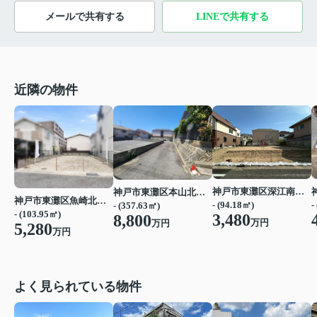
メールで共有する
LINEで共有する
近隣の物件
神戸市東灘区深江南町１丁目
神戸市東灘区本山北町５丁目
神戸市東灘区魚崎北町１丁目
-
- (94.18㎡)
- (357.63㎡)
- (103.95㎡)
3,480
8,800
万円
万円
5,280
万円
よく見られている物件