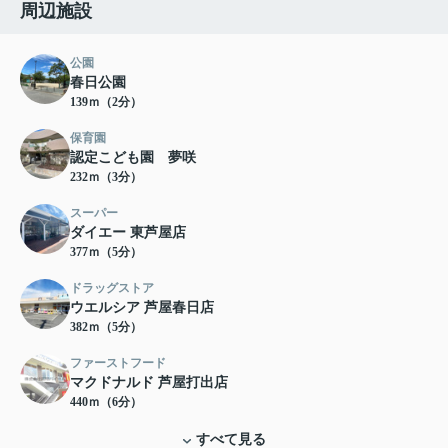
周辺施設
公園
春日公園
139ｍ（2分）
保育園
認定こども園 夢咲
232ｍ（3分）
スーパー
ダイエー 東芦屋店
377ｍ（5分）
ドラッグストア
ウエルシア 芦屋春日店
382ｍ（5分）
ファーストフード
マクドナルド 芦屋打出店
440ｍ（6分）
すべて見る