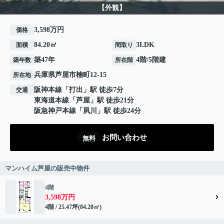
【外観】
3,598万円
価格
84.20㎡
3LDK
面積
間取り
築47年
4階/5階建
築年数
所在階
兵庫県
芦屋市
楠町
12-15
所在地
阪神本線
「
打出
」駅 徒歩7分
交通
東海道本線
「
芦屋
」駅 徒歩21分
阪急神戸本線
「
夙川
」駅 徒歩24分
お問い合わせ
無料
マンハイム芦屋の販売中物件
4階
3,598万円
4階 / 25.47坪(84.20㎡)