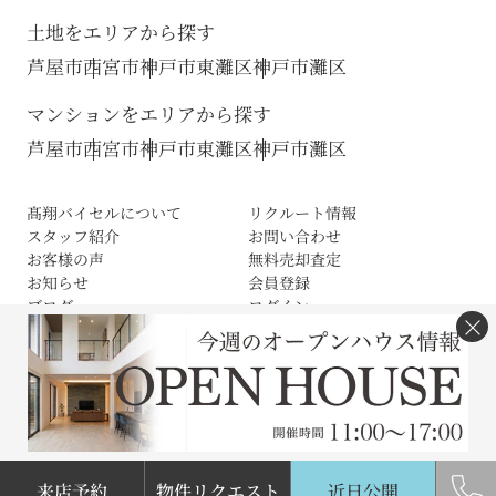
土地をエリアから探す
芦屋市
西宮市
神戸市東灘区
神戸市灘区
マンションをエリアから探す
芦屋市
西宮市
神戸市東灘区
神戸市灘区
髙翔バイセルについて
リクルート情報
スタッフ紹介
お問い合わせ
お客様の声
無料売却査定
お知らせ
会員登録
ブログ
ログイン
×
サイトマップ
利用規約
プライバシーポリシー
Cookieの取扱いについて
(c) 株式会社高翔バイセル All Rights Reserved.
来店予約
物件リクエスト
近日公開