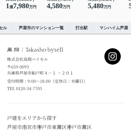
1
7,980
4,580
5,480
億
万円
万円
万円
セル
芦屋市のマンション一覧
打出駅
マンハイム芦屋
株式会社高翔バイセル
〒659-0093
兵庫県芦屋市船戸町４－１ －２０１
受付時間：9:00～18:00（定休日：水曜日）
TEL 0120-34-7705
戸建をエリアから探す
芦屋市
西宮市
神戸市東灘区
神戸市灘区