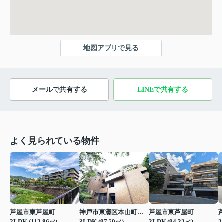
地図アプリで見る
メールで共有する
LINEで共有する
よく見られている物件
芦屋市東芦屋町
神戸市東灘区本山町北畑
芦屋市東芦屋町
2LDK (112.86㎡)
3LDK (97.29㎡)
3LDK (94.32㎡)
2