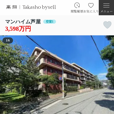
閲覧履歴
お気に入り
メニュー
マンハイム芦屋
空室1
3,598万円
1
/
6