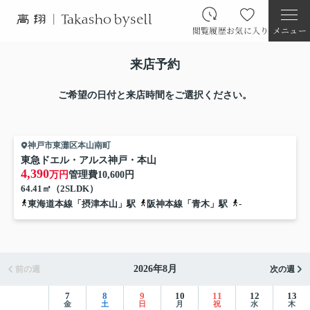
閲覧履歴
お気に入り
メニュー
来店予約
ご希望の日付と来店時間をご選択ください。
神戸市東灘区本山南町
東急ドエル・アルス神戸・本山
4,390
万円
管理費
10,600円
64.41㎡（2SLDK）
東海道本線「摂津本山」駅
阪神本線「青木」駅
-
2026年8月
前の週
次の週
7
8
9
10
11
12
13
金
土
日
月
祝
水
木