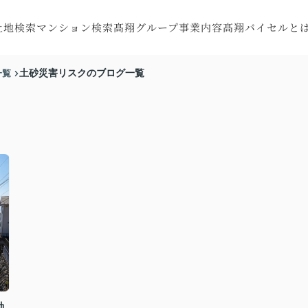
土地検索
マンション検索
髙翔グループ事業内容
髙翔バイセルと
探す
町村から探す
市区町村から探す
注文住宅
会社概要
一覧
土砂災害リスクのブログ一覧
す
線から探す
沿線から探す
RC住宅
スタッフ紹介
す
図から探す
地図から探す
トータルサポート
お客様の声
収益・不動産売買
リフォーム・
リノベーション
特殊建造物
動