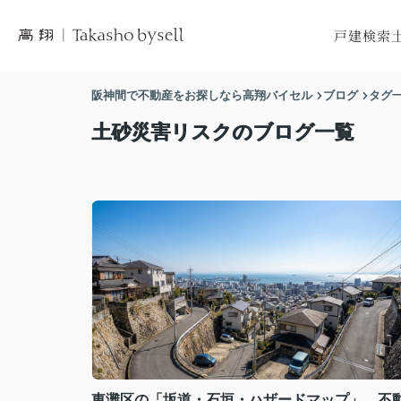
戸建検索
市区町村から
市区
阪神間で不動産をお探しなら高翔バイセル
ブログ
タグ
沿線から探
沿
土砂災害リスクのブログ一覧
地図から探
地
東灘区の「坂道・石垣・ハザードマップ」。不