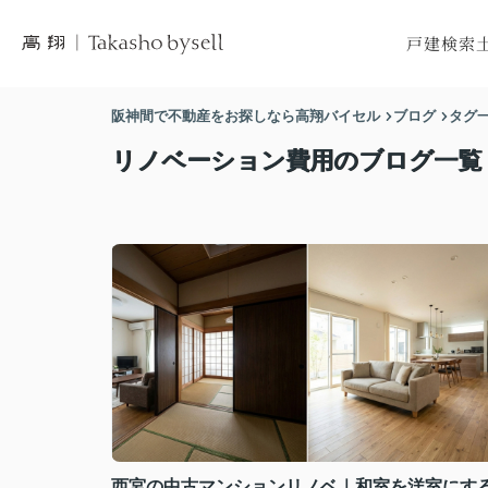
戸建検索
市区町村から
市区
阪神間で不動産をお探しなら高翔バイセル
ブログ
タグ
沿線から探
沿
リノベーション費用のブログ一覧
地図から探
地
西宮の中古マンションリノベ｜和室を洋室にす