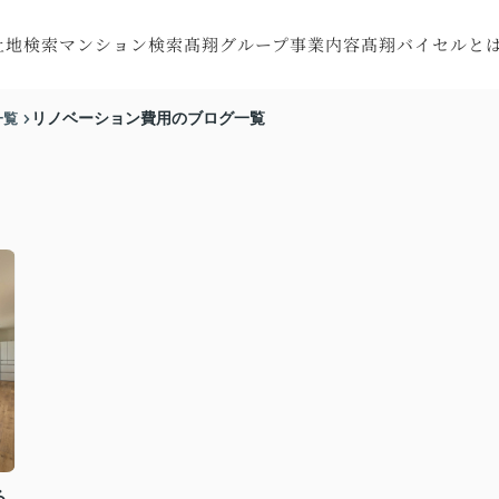
土地検索
マンション検索
髙翔グループ事業内容
髙翔バイセルと
探す
町村から探す
市区町村から探す
注文住宅
会社概要
一覧
リノベーション費用のブログ一覧
す
線から探す
沿線から探す
RC住宅
スタッフ紹介
す
図から探す
地図から探す
トータルサポート
お客様の声
収益・不動産売買
リフォーム・
リノベーション
特殊建造物
る