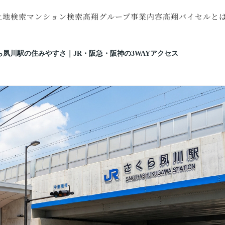
土地検索
マンション検索
髙翔グループ事業内容
髙翔バイセルと
探す
町村から探す
市区町村から探す
注文住宅
会社概要
す
線から探す
沿線から探す
RC住宅
スタッフ紹介
ら夙川駅の住みやすさ｜JR・阪急・阪神の3WAYアクセス
す
図から探す
地図から探す
トータルサポート
お客様の声
収益・不動産売買
リフォーム・
リノベーション
特殊建造物