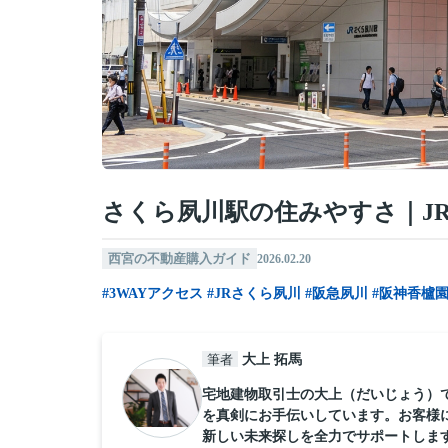
さくら夙川駅の住みやすさ｜JR
西宮の不動産購入ガイド
2026.02.20
#3WAYアクセス
#JRさくら夙川
#阪急夙川
#阪神香櫨
筆者
大上 拓馬
宅地建物取引士の大上（だいじょう）
を真剣にお手伝いしています。お客様
新しい未来探しを全力でサポートしま