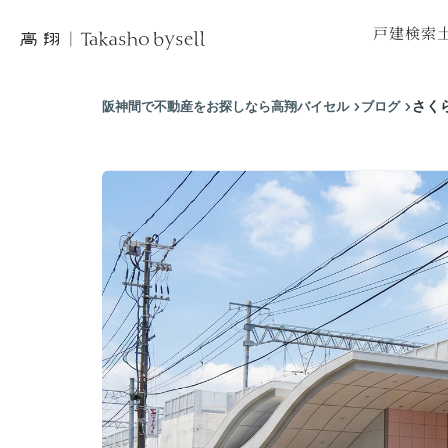
戸建検索
市区町村から
市区
沿線から探
沿
阪神間で不動産をお探しなら高翔バイセル
ブログ
さく
地図から探
地