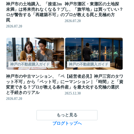
神戸市の土地購入、「接道2m
神戸市灘区・東灘区の土地探
未満」は将来売れなくなる？プ
し、「旗竿地」は買っていい？
ロが警告する「再建築不可」の
プロが教える罠と見極め方
罠
2026.07.20
2026.07.20
神戸の不動産購入ガイド
神戸の不動産購入ガイド
神戸市の中古マンション、「ペ
【経営者必見】神戸三宮のタワ
ット不可」から「ペット可」に
ーマンション｜「時間」と「資
変更できる？プロが教える条件
産」を最大化する究極の選択
と手続きのリアル
2025.12.30
2026.07.20
もっと見る
ブログトップへ