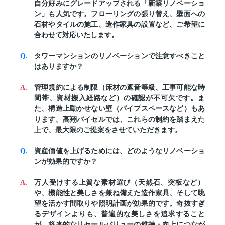
自分好みにグレードアップされる「新築リノベーショ
ン」も人気です。フローリングの張り替え、壁面への
石材やタイルの施工、造作家具の設置など、ご希望に
合わせて対応いたします。
タワーマンションのリノベーションで注意すべきこと
はありますか？
管理規約による制限（床材の遮音等級、工事可能な時
間帯、資材搬入経路など）の確認が不可欠です。ま
た、構造上動かせない壁（パイプスペースなど）もあ
ります。高翔バイセルでは、これらの制約を踏まえた
上で、最大限のご提案をさせていただきます。
資産価値を上げるためには、どのようなリノベーショ
ンが効果的ですか？
万人受けする上質な素材選び（天然石、突板など）
や、機能性と美しさを兼ね備えた造作家具、そして眺
望を活かす間取りや照明計画が効果的です。奇抜すぎ
るデザインよりも、普遍的な美しさを追求すること
が、将来的なリセールバリューの維持・向上につなが