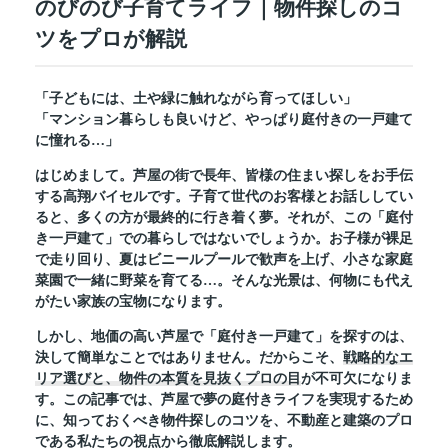
のびのび子育てライフ｜物件探しのコ
ツをプロが解説
「子どもには、土や緑に触れながら育ってほしい」
「マンション暮らしも良いけど、やっぱり庭付きの一戸建て
に憧れる…」
はじめまして。芦屋の街で長年、皆様の住まい探しをお手伝
する高翔バイセルです。子育て世代のお客様とお話ししてい
ると、多くの方が最終的に行き着く夢。それが、この「庭付
き一戸建て」での暮らしではないでしょうか。お子様が裸足
で走り回り、夏はビニールプールで歓声を上げ、小さな家庭
菜園で一緒に野菜を育てる…。そんな光景は、何物にも代え
がたい家族の宝物になります。
しかし、地価の高い芦屋で「庭付き一戸建て」を探すのは、
決して簡単なことではありません。だからこそ、
戦略的なエ
リア選びと、物件の本質を見抜くプロの目
が不可欠になりま
す。この記事では、芦屋で夢の庭付きライフを実現するため
に、知っておくべき物件探しのコツを、不動産と建築のプロ
である私たちの視点から徹底解説します。