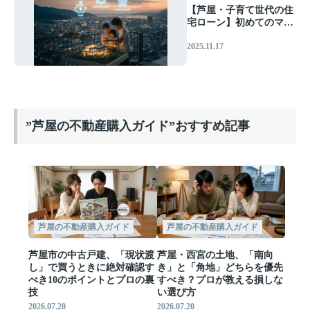
【芦屋・子育て世代の住
宅ローン】初めてのマイ
ホームで失敗しない、プ
2025.11.17
ロが教える資金計画の全
て
”芦屋の不動産購入ガイド”おすすめ記事
芦屋の不動産購入ガイド
芦屋の不動産購入ガイド
芦屋市の中古戸建、「現状渡
芦屋・西宮の土地、「南向
し」で買うときに絶対確認す
き」と「角地」どちらを優先
べき10のポイントとプロの裏
すべき？プロが教える損しな
技
い選び方
2026.07.20
2026.07.20