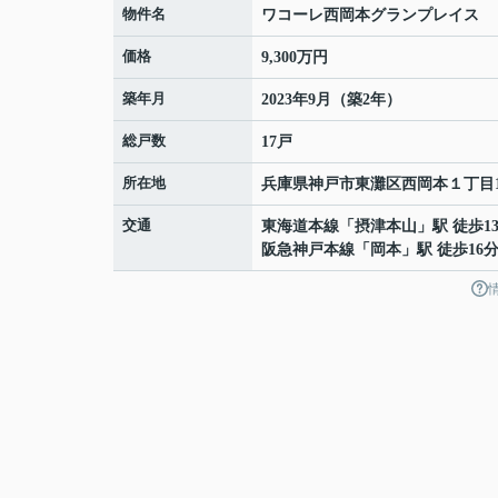
物件名
ワコーレ西岡本グランプレイス
価格
9,300万円
築年月
2023年9月（築2年）
総戸数
17戸
所在地
兵庫県
神戸市東灘区
西岡本
１丁目1
交通
東海道本線
「
摂津本山
」駅 徒歩1
阪急神戸本線
「
岡本
」駅 徒歩16