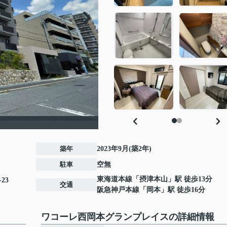
築年
2023年9月(築2年)
駐車
空無
東海道本線
「
摂津本山
」駅 徒歩13分
23
交通
阪急神戸本線
「
岡本
」駅 徒歩16分
ワコーレ西岡本グランプレイスの詳細情報