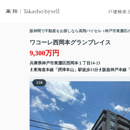
戸建検索
市区町村から
市区
阪神間で不動産をお探しなら高翔バイセル
神戸市東灘区
沿線から探
沿
ワコーレ西岡本グランプレイス
地図から探
地
9,300万円
兵庫県
神戸市東灘区
西岡本
１丁目14-23
東海道本線「摂津本山」駅徒歩13分
阪急神戸本線「
1
/
10