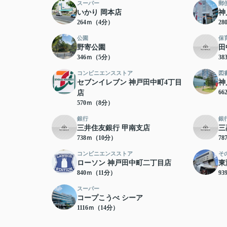
スーパー
郵
いかり 岡本店
神
264ｍ（4分）
2
公園
保
野寄公園
田
346ｍ（5分）
3
コンビニエンスストア
図
セブンイレブン 神戸田中町4丁目
神
6
店
570ｍ（8分）
銀行
銀
三井住友銀行 甲南支店
三
738ｍ（10分）
7
コンビニエンスストア
そ
ローソン 神戸田中町二丁目店
東
840ｍ（11分）
9
スーパー
コープこうべ シーア
1116ｍ（14分）