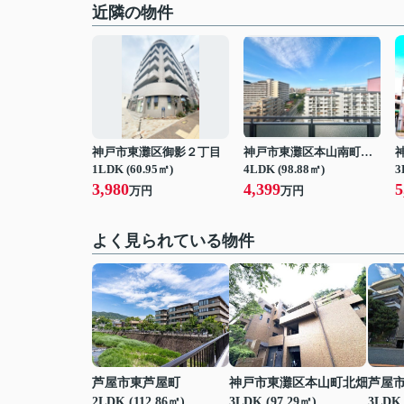
近隣の物件
神戸市東灘区御影２丁目
神戸市東灘区本山南町３丁目
1LDK (60.95㎡)
4LDK (98.88㎡)
3
3,980
4,399
5
万円
万円
よく見られている物件
芦屋市東芦屋町
神戸市東灘区本山町北畑
芦屋
2LDK (112.86㎡)
3LDK (97.29㎡)
3LDK 