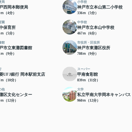
便局
小学校
戸西岡本郵便局
神戸市立本山第二小学校
80ｍ（4分）
336ｍ（5分）
育園
中学校
中保育所
神戸市立本山中学校
83ｍ（5分）
467ｍ（6分）
書館
市役所・区役所
戸市立東灘図書館
神戸市東灘区役所
62ｍ（9分）
708ｍ（9分）
行
スーパー
菱UFJ銀行 岡本駅前支店
甲南食彩館
87ｍ（10分）
839ｍ（11分）
の他
大学
灘区文化センター
私立甲南大学岡本キャンパス
39ｍ（12分）
960ｍ（12分）