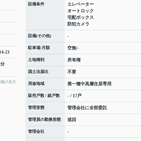
設備条件
エレベーター
オートロック
宅配ボックス
防犯カメラ
設備(その他)
-
駐車場/月額
空無/-
4-23
土地権利
所有権
3分
分
国土法届出
不要
情報の見方
用途地域
第一種中高層住居専用
販売戸数 / 総戸数
- / 17戸
管理形態
管理会社に全部委託
管理員の勤務形態
巡回
管理会社
-