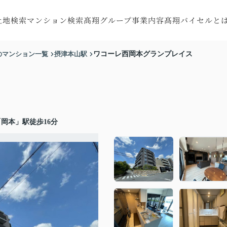
土地検索
マンション検索
髙翔グループ事業内容
髙翔バイセルと
探す
町村から探す
市区町村から探す
注文住宅
会社概要
のマンション一覧
摂津本山駅
ワコーレ西岡本グランプレイス
す
線から探す
沿線から探す
RC住宅
スタッフ紹介
す
図から探す
地図から探す
トータルサポート
お客様の声
収益・不動産売買
リフォーム・
岡本」駅徒歩16分
リノベーション
特殊建造物