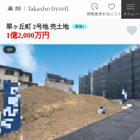
閲覧履歴
お気に入り
メニュー
翠ヶ丘町 2号地 売土地
募集1
1億2,000万円
1
/
3