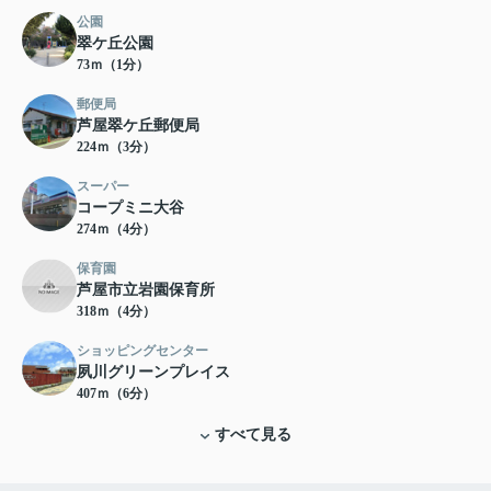
公園
翠ケ丘公園
73ｍ（1分）
郵便局
芦屋翠ケ丘郵便局
224ｍ（3分）
スーパー
コープミニ大谷
274ｍ（4分）
保育園
芦屋市立岩園保育所
318ｍ（4分）
ショッピングセンター
夙川グリーンプレイス
407ｍ（6分）
すべて見る