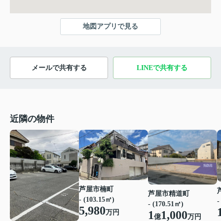
地図アプリで見る
メールで共有する
LINEで共有する
近隣の物件
芦屋市楠町
芦屋市精道町
- (103.15㎡)
-
- (170.51㎡)
5,980
1
1,000
万円
億
万円