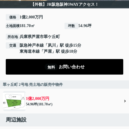
【外観】JR阪急阪神3WAYアクセス！
1億2,000万円
価格
181.70㎡
54.96坪
土地面積
坪数
兵庫県
芦屋市
翠ケ丘町
所在地
阪急神戸本線
「
夙川
」駅 徒歩15分
交通
東海道本線
「
芦屋
」駅 徒歩18分
お問い合わせ
無料
翠ヶ丘町 2号地 売土地の販売中物件
1億2,000万円
54.96坪(181.70㎡)
周辺施設