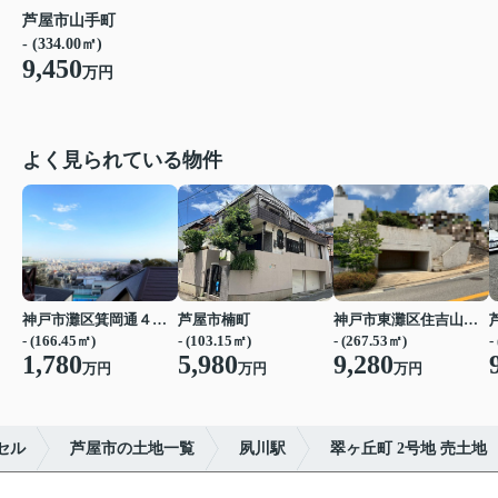
芦屋市山手町
- (334.00㎡)
9,450
万円
よく見られている物件
神戸市灘区箕岡通４丁目
芦屋市楠町
神戸市東灘区住吉山手４丁目
- (166.45㎡)
- (103.15㎡)
- (267.53㎡)
-
1,780
5,980
9,280
万円
万円
万円
セル
芦屋市の土地一覧
夙川駅
翠ヶ丘町 2号地 売土地