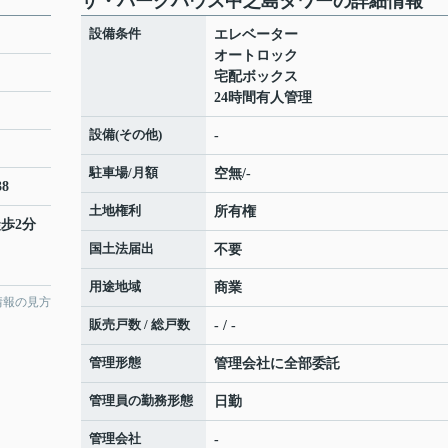
ザ・パークハウス中之島タワーの詳細情報
設備条件
エレベーター
オートロック
宅配ボックス
24時間有人管理
設備(その他)
-
駐車場/月額
空無/-
8
土地権利
所有権
徒歩2分
国土法届出
不要
用途地域
商業
情報の見方
販売戸数 / 総戸数
- / -
管理形態
管理会社に全部委託
管理員の勤務形態
日勤
管理会社
-