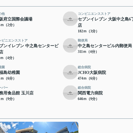
の他
コンビニエンスストア
阪府立国際会議場
セブンイレブン 大阪中之島6
53ｍ（2分）
店
182ｍ（3分）
ンビニエンスストア
郵便局
ブンイレブン 中之島センタービ
中之島センタービル内郵便局
311ｍ（4分）
店
11ｍ（4分）
稚園
総合病院
福島幼稚園
JCHO大阪病院
21ｍ（6分）
474ｍ（6分）
ーパー
総合病院
務用食品館 玉川店
関西電力病院
41ｍ（9分）
646ｍ（9分）