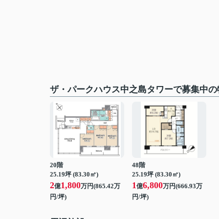
ザ・パークハウス中之島タワーで募集中の
20階
48階
25.19坪 (83.30㎡)
25.19坪 (83.30㎡)
2
1,800
1
6,800
億
万円(865.42万
億
万円(666.93万
円/坪)
円/坪)