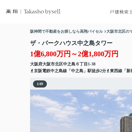
戸建検索
市区町村から
市区
阪神間で不動産をお探しなら高翔バイセル
大阪市北区の
沿線から探
沿
ザ・パークハウス中之島タワー
地図から探
地
1億6,800万円～2億1,800万円
大阪府
大阪市北区
中之島
６丁目1-38
京阪電鉄中之島線「中之島」駅徒歩2分
東西線「新
1
/
49