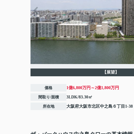
【展望】
価格
1億6,800万円～2億1,800万円
間取り/面積
3LDK/83.30㎡
所在地
大阪府
大阪市北区
中之島
６丁目1-38