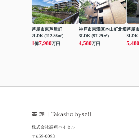
芦屋市東芦屋町
神戸市東灘区本山町北畑
芦屋
2LDK (112.86㎡)
3LDK (97.29㎡)
3LDK 
1
7,980
4,580
5,48
億
万円
万円
株式会社高翔バイセル
〒659-0093