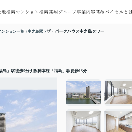
土地検索
マンション検索
髙翔グループ事業内容
髙翔バイセルと
探す
町村から探す
市区町村から探す
注文住宅
会社概要
マンション一覧
中之島駅
ザ・パークハウス中之島タワー
す
線から探す
沿線から探す
RC住宅
スタッフ紹介
す
図から探す
地図から探す
トータルサポート
お客様の声
収益・不動産売買
リフォーム・
福島」駅徒歩9分
阪神本線「福島」駅徒歩13分
リノベーション
特殊建造物