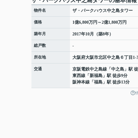
ザ・パークハウス中之島タワーの基本情報
物件名
ザ・パークハウス中之島タワー
価格
1億6,800万円～2億1,800万円
築年月
2017年10月（築8年）
総戸数
-
所在地
大阪府
大阪市北区
中之島
６丁目1-3
交通
京阪電鉄中之島線
「
中之島
」駅 
東西線
「
新福島
」駅 徒歩9分
阪神本線
「
福島
」駅 徒歩13分