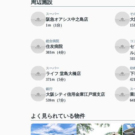
周辺施設
スーパー
そ
阪急オアシス中之島店
大
1ｍ（1分）
1
総合病院
コ
住友病院
セ
303ｍ（4分）
ル
3
スーパー
幼
ライフ 堂島大橋店
下
371ｍ（5分）
4
銀行
ス
大阪シティ信用金庫江戸堀支店
業
539ｍ（7分）
6
よく見られている物件