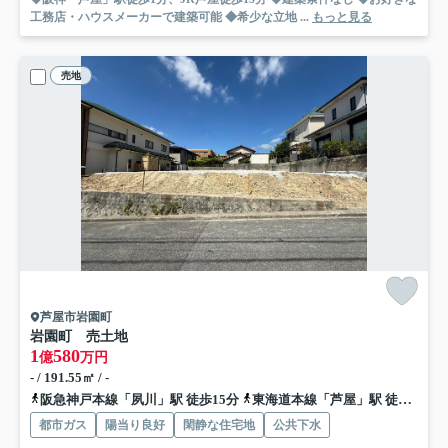
工務店・ハウスメーカーで建築可能 ◆希少な立地 ...
もっと見る
売地
芦屋市岩園町
岩園町 売土地
1
580
億
万円
- / 191.55㎡ / -
阪急神戸本線「夙川」駅 徒歩15分
東海道本線「芦屋」駅 徒歩20分
都市ガス
陽当り良好
閑静な住宅地
公共下水