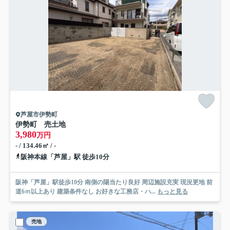
芦屋市伊勢町
伊勢町 売土地
3,980
万円
- / 134.46㎡ / -
阪神本線「芦屋」駅 徒歩10分
阪神「芦屋」駅徒歩10分 南側の陽当たり良好 周辺施設充実 現況更地 前
道6ｍ以上あり 建築条件なし お好きな工務店・ハ...
もっと見る
売地