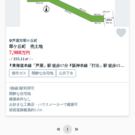
芦屋市翠ケ丘町
翠ケ丘町 売土地
7,980
万円
- / 355.11㎡ / -
東海道本線「芦屋」駅 徒歩17分
阪神本線「打出」駅 徒歩15分
阪
都市ガス
閑静な住宅地
公共下水
3路線3駅利用可
閑静な住宅地
建築条件なし
お好きな工務店・ハウスメーカーで建築可
前面道路幅員約5.2ｍ
1