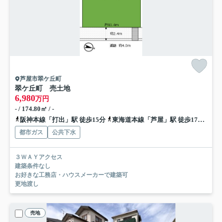
芦屋市翠ケ丘町
翠ケ丘町 売土地
6,980
万円
- / 174.80㎡ / -
阪神本線「打出」駅 徒歩15分
東海道本線「芦屋」駅 徒歩17分
阪
都市ガス
公共下水
３ＷＡＹアクセス
建築条件なし
お好きな工務店・ハウスメーカーで建築可
更地渡し
売地