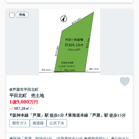
売地
芦屋市平田北町
平田北町 売土地
1
9,000
億
万円
- / 307.28㎡ / -
阪神本線「芦屋」駅 徒歩1分
東海道本線「芦屋」駅 徒歩15分
都市ガス
南道路
公共下水
◆阪神「芦屋」駅徒歩1分、JR芦屋徒歩15分 ◆建築条件なし ◆お好きな