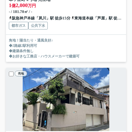
1
2,000
億
万円
- / 181.70㎡ / -
阪急神戸本線「夙川」駅 徒歩15分
東海道本線「芦屋」駅 徒歩18分
都市ガス
公共下水
角地！陽当たり・通風良好♪
◆2路線2駅利用可
◆建築条件無し
◆お好きな工務店・ハウスメーカーで建築可
売地