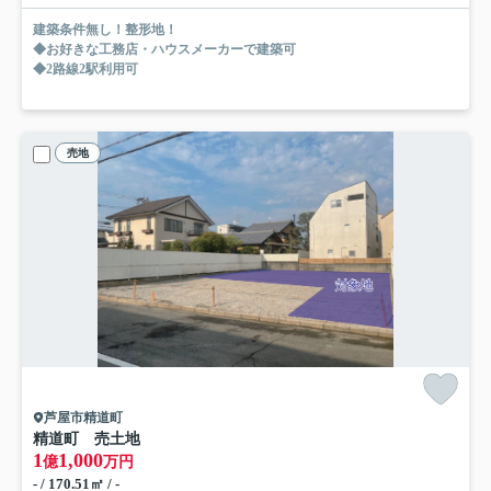
建築条件無し！整形地！
◆お好きな工務店・ハウスメーカーで建築可
◆2路線2駅利用可
売地
芦屋市精道町
精道町 売土地
1
1,000
億
万円
- / 170.51㎡ / -