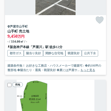
芦屋市山手町
山手町 売土地
9,450
万円
- / 334.00㎡ / -
阪急神戸本線「芦屋川」駅 徒歩12分
都市ガス
陽当り良好
閑静な住宅地
眺望良好
公共下水
建築条件無！ お好きな工務店・ハウスメーカーで建築可♪ ◆約100坪の
整形地 ◆陽当たり・通風・眺望良好 ◆夏には芦屋サ...
もっと見る
売地