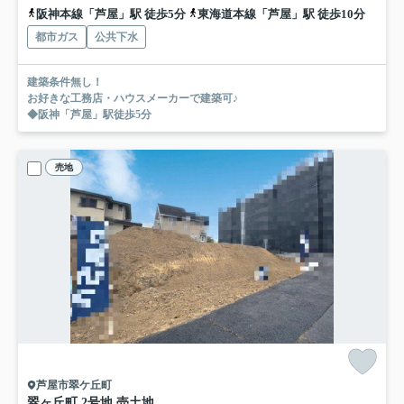
阪神本線「芦屋」駅 徒歩5分
東海道本線「芦屋」駅 徒歩10分
都市ガス
公共下水
建築条件無し！
お好きな工務店・ハウスメーカーで建築可♪
◆阪神「芦屋」駅徒歩5分
売地
芦屋市翠ケ丘町
翠ヶ丘町 2号地 売土地