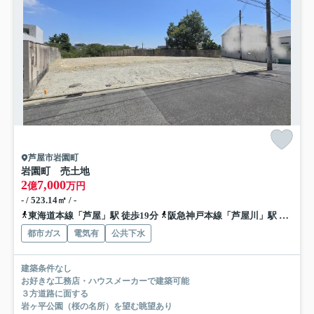
芦屋市岩園町
岩園町 売土地
2
7,000
億
万円
- / 523.14㎡ / -
東海道本線「芦屋」駅 徒歩19分
阪急神戸本線「芦屋川」駅 徒歩21分
都市ガス
電気有
公共下水
建築条件なし
お好きな工務店・ハウスメーカーで建築可能
３方道路に面する
岩ヶ平公園（桜の名所）を望む眺望あり