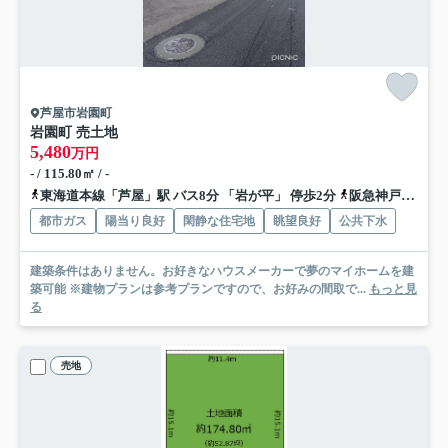
芦屋市岩園町
岩園町 売土地
5,480
万円
- / 115.80㎡ / -
東海道本線「芦屋」駅 バス8分 「岩が平」 停歩2分
阪急神戸本線「芦屋川」駅 バス14分 「岩ヶ平」 停歩2分
都市ガス
陽当り良好
閑静な住宅地
眺望良好
公共下水
建築条件はありません。お好きなハウスメーカーで夢のマイホームを建
築可能 ※建物プランは参考プランですので、お好みの間取で...
もっと見
る
売地