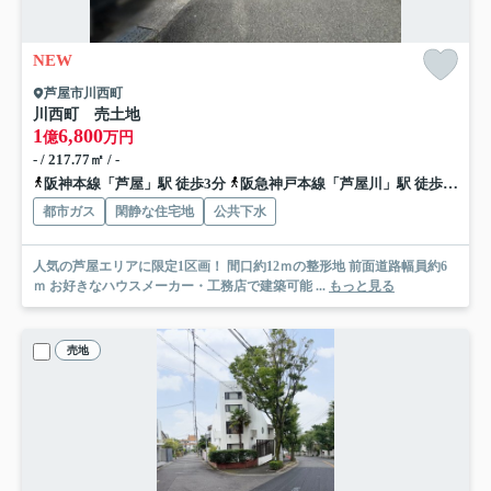
NEW
芦屋市川西町
川西町 売土地
1
6,800
億
万円
- / 217.77㎡ / -
阪神本線「芦屋」駅 徒歩3分
阪急神戸本線「芦屋川」駅 徒歩13分
都市ガス
閑静な住宅地
公共下水
人気の芦屋エリアに限定1区画！ 間口約12ｍの整形地 前面道路幅員約6
ｍ お好きなハウスメーカー・工務店で建築可能 ...
もっと見る
売地