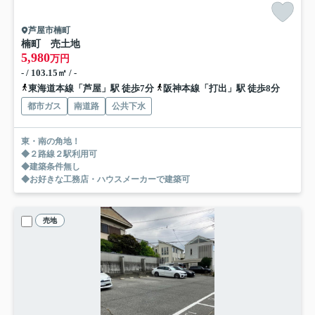
芦屋市楠町
楠町 売土地
5,980
万円
- / 103.15㎡ / -
東海道本線「芦屋」駅 徒歩7分
阪神本線「打出」駅 徒歩8分
都市ガス
南道路
公共下水
東・南の角地！
◆２路線２駅利用可
◆建築条件無し
◆お好きな工務店・ハウスメーカーで建築可
売地